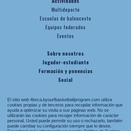
Actividades
Multideporte
Escuelas de baloncesto
Equipos federados
Eventos
Sobre nosotros
Jugador-estudiante
Formación y ponencias
Social
Política de privacidad
El sitio web 4lorca.byourfbasketballprogram.com utiliza
Aviso legal
cookies propias y de terceros para recopilar información que
ayuda a optimizar su visita a sus páginas web. No se
Política de cookies
utilizarán las cookies para recoger información de carácter
personal. Usted puede permitir su uso o rechazarlo, también
Contacto
puede cambiar su configuración siempre que lo desee.