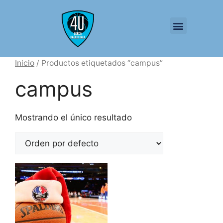
QUIÉNES SOMOS
JUGADOR-ESTUDIANTE
FORMACIÓN Y PONENCIAS
Inicio
/ Productos etiquetados “campus”
campus
Mostrando el único resultado