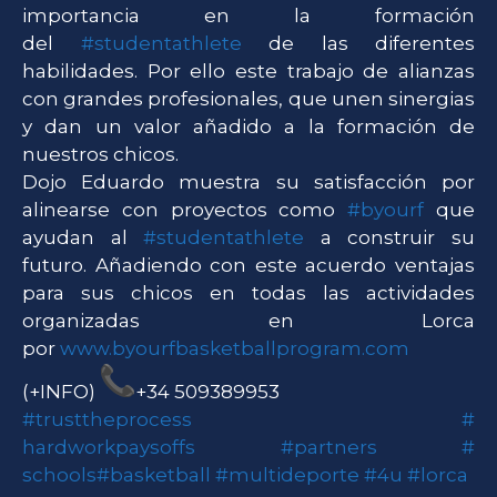
importancia en la formación
del
#studentathlete
de las diferentes
habilidades. Por ello este trabajo de alianzas
con grandes profesionales, que unen sinergias
y dan un valor añadido a la formación de
nuestros chicos.
Dojo Eduardo muestra su satisfacción por
alinearse con proyectos como
#byourf
que
ayudan al
#studentathlete
a construir su
futuro. Añadiendo con este acuerdo ventajas
para sus chicos en todas las actividades
organizadas en Lorca
por
www.byourfbasketballprogram.
com
(+INFO)
+34 509389953
#trusttheprocess
#
hardworkpaysoffs
#partners
#
schools
#basketball
#
multideporte
#4u
#lorca