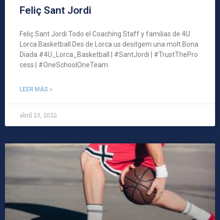
Feliç Sant Jordi
Feliç Sant Jordi Todo el Coaching Staff y familias de 4U
Lorca Basketball.Des de Lorca us desitgem una molt Bona
Diada.#4U_Lorca_Basketball | #SantJordi | #TrustThePro
cess | #OneSchoolOneTeam
LEER MÁS »
abril 23, 2022