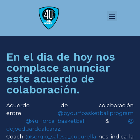
QUIÉNES SOMOS
JUGADOR-ESTUDIANTE
FORMACIÓN Y PONENCIAS
En el dia de hoy nos
complace anunciar
este acuerdo de
colaboración.
Acuerdo de colaboración
entre
@byourfbasketballprogram
@4u_lorca_basketball
&
@
dojoeduardoalcaraz
.
Coach
@sergio_salesa_cucurella
nos indica la