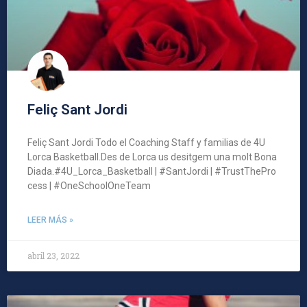
Feliç Sant Jordi
Feliç Sant Jordi Todo el Coaching Staff y familias de 4U
Lorca Basketball.Des de Lorca us desitgem una molt Bona
Diada.#4U_Lorca_Basketball | #SantJordi | #TrustThePro
cess | #OneSchoolOneTeam
LEER MÁS »
abril 23, 2022