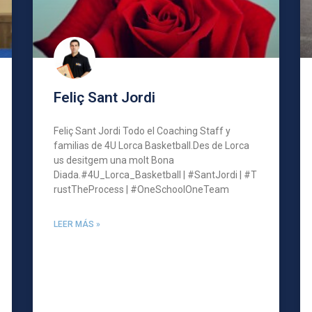
Feliç Sant Jordi
Feliç Sant Jordi Todo el Coaching Staff y
familias de 4U Lorca Basketball.Des de Lorca
us desitgem una molt Bona
Diada.#4U_Lorca_Basketball | #SantJordi | #T
rustTheProcess | #OneSchoolOneTeam
LEER MÁS »